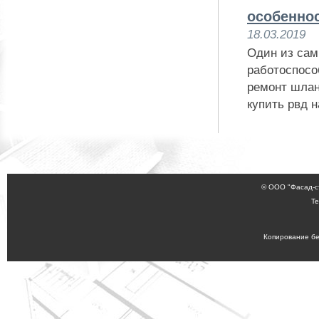
особенно
18.03.2019
Один из сам
работоспосо
ремонт шлан
купить рвд н
© ООО "Фасад-с
Те
Копирование бе