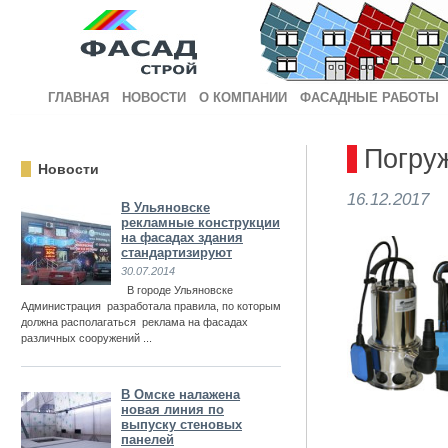
ГЛАВНАЯ
НОВОСТИ
О КОМПАНИИ
ФАСАДНЫЕ РАБОТЫ
Погру
Новости
16.12.2017
В Ульяновске
рекламные конструкции
на фасадах здания
стандартизируют
30.07.2014
В городе Ульяновске
Администрация разработала правила, по которым
должна располагаться реклама на фасадах
различных сооружений ...
В Омске налажена
новая линия по
выпуску стеновых
панелей