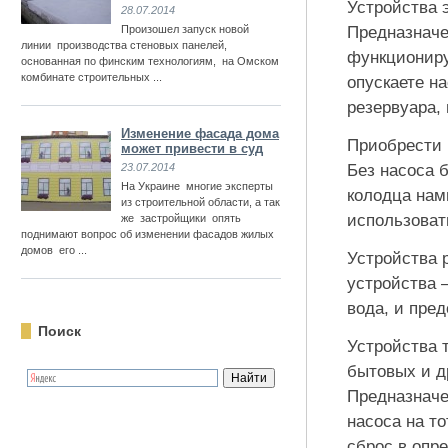
Устройства 
28.07.2014
Произошел запуск новой
Предназначе
линии производства стеновых панелей,
функциониру
основанная по финским технологиям, на Омском
комбинате строительных ...
опускаете н
резервуара, 
Изменение фасада дома
Приобрести
может привести в суд
23.07.2014
Без насоса 
На Украине многие эксперты
колодца нам
из строительной области, а так
использоват
же застройщики опять
поднимают вопрос об изменении фасадов жилых
домов его ...
Устройства 
устройства 
вода, и пре
Поиск
Устройства 
бытовых и д
Предназначе
насоса на т
сброс в опр