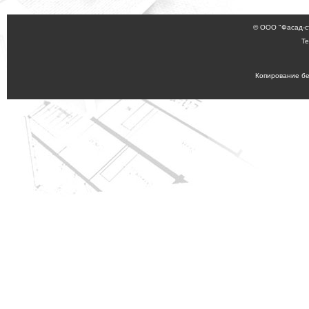
© ООО "Фасад-с
Те
Копирование бе