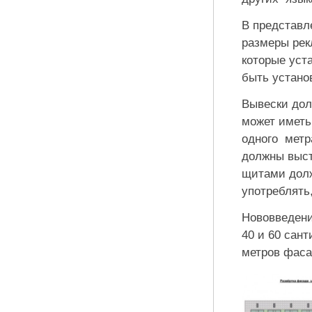
В представл
размеры рек
которые уст
быть устано
Вывески дол
может иметь
одного метр
должны выст
щитами долж
употреблять
Нововведени
40 и 60 сан
метров фаса