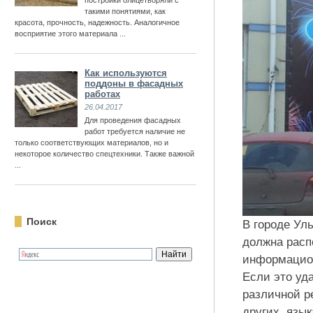
постройки олицетворяли с
такими понятиями, как
красота, прочность, надежность. Аналогичное
восприятие этого материала ...
Как используются
поддоны в фасадных
работах
26.04.2017
Для проведения фасадных
работ требуется наличие не
только соответствующих материалов, но и
некоторое количество спецтехники. Также важной
...
Поиск
В городе Ул
должна расп
информацион
Если это уд
различной р
других язык