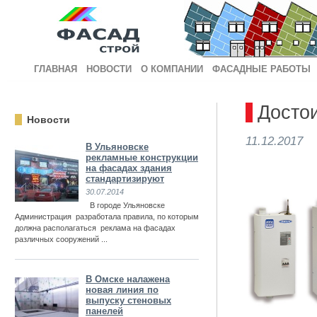
ГЛАВНАЯ
НОВОСТИ
О КОМПАНИИ
ФАСАДНЫЕ РАБОТЫ
Достои
Новости
11.12.2017
В Ульяновске
рекламные конструкции
на фасадах здания
стандартизируют
30.07.2014
В городе Ульяновске
Администрация разработала правила, по которым
должна располагаться реклама на фасадах
различных сооружений ...
В Омске налажена
новая линия по
выпуску стеновых
панелей