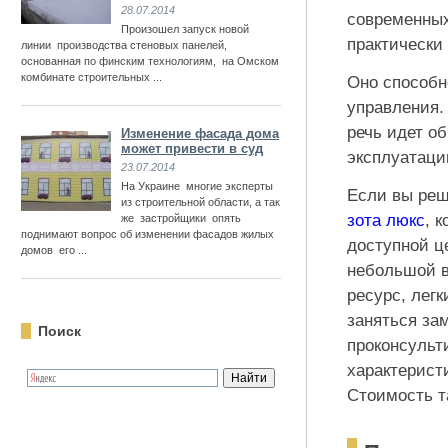
28.07.2014
современных
Произошел запуск новой
практически
линии производства стеновых панелей,
основанная по финским технологиям, на Омском
комбинате строительных ...
Оно способн
управления.
речь идет об
Изменение фасада дома
может привести в суд
эксплуатаци
23.07.2014
На Украине многие эксперты
Если вы реш
из строительной области, а так
зота люкс
, 
же застройщики опять
поднимают вопрос об изменении фасадов жилых
доступной ц
домов его ...
небольшой в
ресурс, лег
заняться зам
Поиск
проконсульт
характерист
Стоимость та