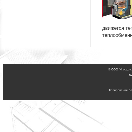
движется те
теплообменни
© ООО "Фасад-с
Те
Копирование бе