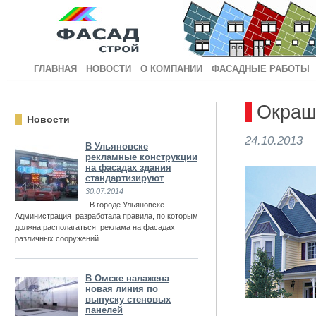
ГЛАВНАЯ
НОВОСТИ
О КОМПАНИИ
ФАСАДНЫЕ РАБОТЫ
Окраш
Новости
24.10.2013
В Ульяновске
рекламные конструкции
на фасадах здания
стандартизируют
30.07.2014
В городе Ульяновске
Администрация разработала правила, по которым
должна располагаться реклама на фасадах
различных сооружений ...
В Омске налажена
новая линия по
выпуску стеновых
панелей