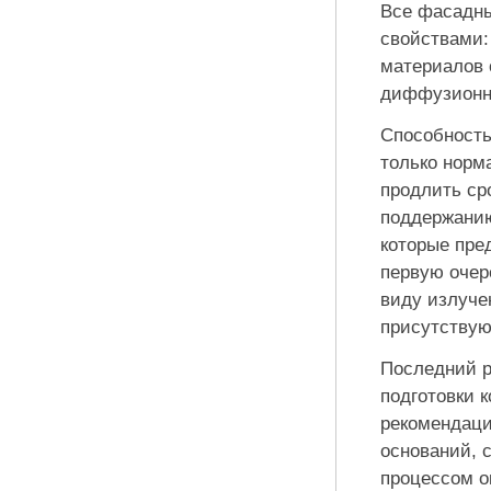
Все фасадны
свойствами:
материалов о
диффузионно
Способность
только норм
продлить ср
поддержанию
которые пре
первую очер
виду излуче
присутствую
Последний р
подготовки 
рекомендаци
оснований, 
процессом о