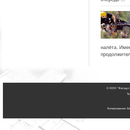
налёта. Име
продолжител
© ООО "Фасад-с
Те
Копирование бе