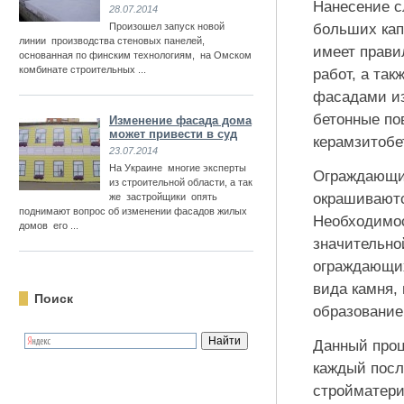
Нанесение с
28.07.2014
Произошел запуск новой
больших кап
линии производства стеновых панелей,
имеет прави
основанная по финским технологиям, на Омском
комбинате строительных ...
работ, а так
фасадами из
бетонные по
Изменение фасада дома
может привести в суд
керамзитобе
23.07.2014
На Украине многие эксперты
Ограждающие
из строительной области, а так
окрашиваютс
же застройщики опять
поднимают вопрос об изменении фасадов жилых
Необходимос
домов его ...
значительно
ограждающих
вида камня,
Поиск
образование
Данный проц
каждый посл
стройматери