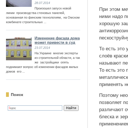
28.07.2014
Произошел запуск новой
При этом ме
линии производства стеновых панелей,
ними надо п
основанная по финским технологиям, на Омском
комбинате строительных ...
хорошую защ
антикоррози
пескоструйн
Изменение фасада дома
может привести в суд
23.07.2014
То есть это 
На Украине многие эксперты
слоёв краск
из строительной области, а так
называют пе
же застройщики опять
поднимают вопрос об изменении фасадов жилых
То есть это
домов его ...
металлическ
применять н
Поиск
Поэтому нео
позволяет п
различают оч
блеска и зе
применением