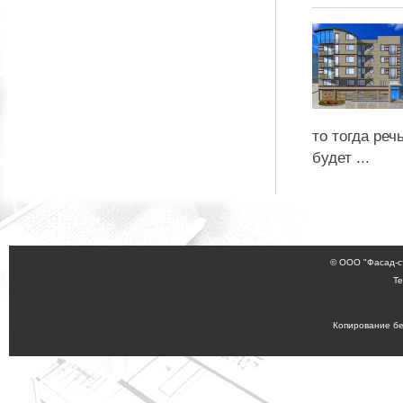
то тогда реч
будет ...
© ООО "Фасад-с
Те
Копирование бе