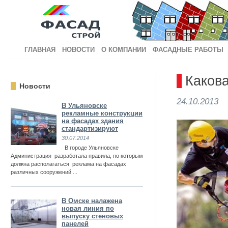
ГЛАВНАЯ
НОВОСТИ
О КОМПАНИИ
ФАСАДНЫЕ РАБОТЫ
Какова
Новости
24.10.2013
В Ульяновске
рекламные конструкции
на фасадах здания
стандартизируют
30.07.2014
В городе Ульяновске
Администрация разработала правила, по которым
должна располагаться реклама на фасадах
различных сооружений ...
В Омске налажена
новая линия по
выпуску стеновых
панелей