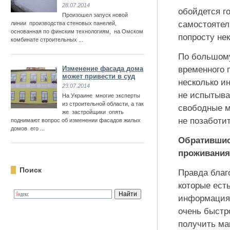
28.07.2014
обойдется г
Произошел запуск новой
самостоятель
линии производства стеновых панелей,
основанная по финским технологиям, на Омском
попросту нек
комбинате строительных ...
По большому
Изменение фасада дома
временного 
может привести в суд
несколько и
23.07.2014
не испытыва
На Украине многие эксперты
из строительной области, а так
свободные м
же застройщики опять
не позаботи
поднимают вопрос об изменении фасадов жилых
домов его ...
Обратившись
проживания
Поиск
Правда благ
которые ест
информация,
очень быстр
получить ма