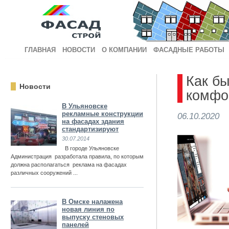
ГЛАВНАЯ
НОВОСТИ
О КОМПАНИИ
ФАСАДНЫЕ РАБОТЫ
Как бы
Новости
комфо
В Ульяновске
рекламные конструкции
06.10.2020
на фасадах здания
стандартизируют
30.07.2014
В городе Ульяновске
Администрация разработала правила, по которым
должна располагаться реклама на фасадах
различных сооружений ...
В Омске налажена
новая линия по
выпуску стеновых
панелей