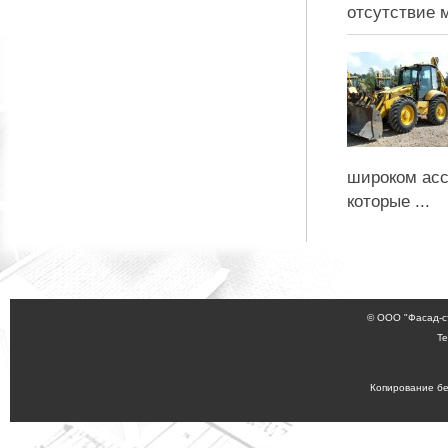
отсутствие м
широком асс
которые ...
© ООО "Фасад-с
Те
Копирование бе