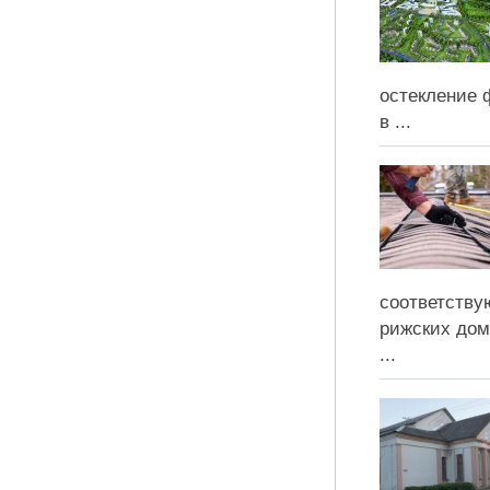
остекление ф
в ...
соответству
рижских дом
...