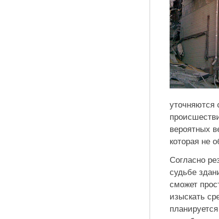
уточняются 
происшестви
вероятных в
которая не 
Согласно ре
судьбе здан
сможет прос
изыскать ср
планируется