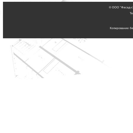
© ООО "Фасад-с
Те
Копирование бе