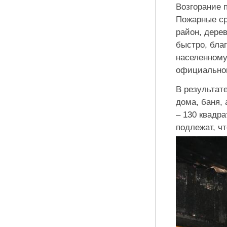
Возгорание 
Пожарные ср
район, дере
быстро, бла
населенному
официальном
В результат
дома, баня,
– 130 квадр
подлежат, ч