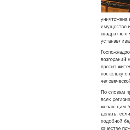
уничтожена к
имущество и
квадратных 
устанавлива
Госпожнадзо
возгораний 
просит жите
поскольку о
человеческо
По словам п
всех регион
желающим бу
делать, если
подобной бе
качестве по