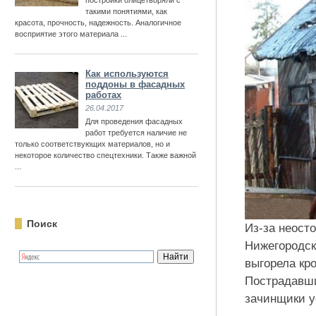
постройки олицетворяли с
такими понятиями, как
красота, прочность, надежность. Аналогичное
восприятие этого материала ...
Как используются
поддоны в фасадных
работах
26.04.2017
Для проведения фасадных
работ требуется наличие не
только соответствующих материалов, но и
некоторое количество спецтехники. Также важной
...
Поиск
Из-за неост
Нижегородск
выгорела кр
Пострадавши
зачинщики у