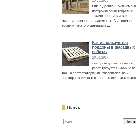
10.03.2018
Еще в Древней Руси камен
постройки олицетворяли с
такими понятиями, как
красота, прочность, надежность. Аналогичное
восприятие этого материала ...
Как используются
поддоны в фасадных
работах
26.04.2017
Для проведения фасадных
работ требуется наличие не
только соответствующих материалов, но и
некоторое количество спецтехники. Также важ
...
Поиск