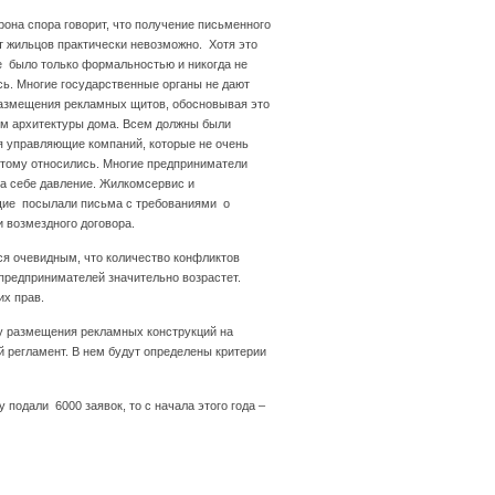
рона спора говорит, что получение письменного
т жильцов практически невозможно. Хотя это
е было только формальностью и никогда не
ь. Многие государственные органы не дают
размещения рекламных щитов, обосновывая это
м архитектуры дома. Всем должны были
я управляющие компаний, которые не очень
этому относились. Многие предприниматели
а себе давление. Жилкомсервис и
ие посылали письма с требованиями о
 возмездного договора.
ся очевидным, что количество конфликтов
предпринимателей значительно возрастет.
х прав.
у размещения рекламных конструкций на
 регламент. В нем будут определены критерии
подали 6000 заявок, то с начала этого года –