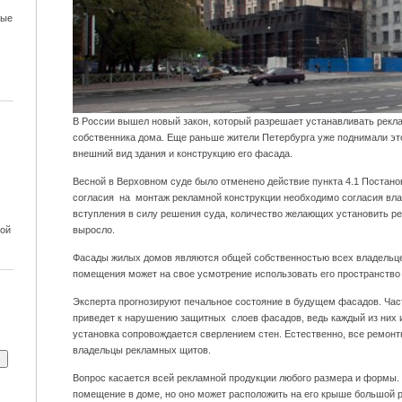
ные
В России вышел новый закон, который разрешает устанавливать рекл
собственника дома. Еще раньше жители Петербурга уже поднимали эт
внешний вид здания и конструкцию его фасада.
Весной в Верховном суде было отменено действие пункта 4.1 Постанов
согласия на монтаж рекламной конструкции необходимо согласия вл
вступления в силу решения суда, количество желающих установить р
ной
выросло.
Фасады жилых домов являются общей собственностью всех владельце
помещения может на свое усмотрение использовать его пространство 
Эксперта прогнозируют печальное состояние в будущем фасадов. Час
приведет к нарушению защитных слоев фасадов, ведь каждый из них 
установка сопровождается сверлением стен. Естественно, все ремонт
владельцы рекламных щитов.
Вопрос касается всей рекламной продукции любого размера и формы.
помещение в доме, но оно может расположить на его крыше большой 