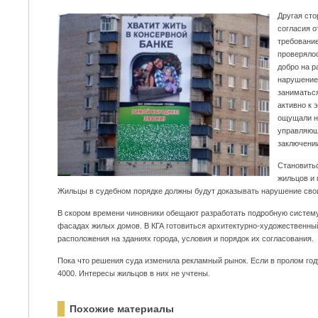
Другая сто
согласия о
требовани
проверялос
добро на 
нарушение
заниматьс
активно к 
ощущали н
управляющ
заключении
Становить
жильцов и 
Жильцы в судебном порядке должны будут доказывать нарушение свои
В скором времени чиновники обещают разработать подробную систем
фасадах жилых домов. В КГА готовиться архитектурно-художественный
расположения на зданиях города, условия и порядок их согласования.
Пока что решения суда изменила рекламный рынок. Если в пролом году 
4000. Интересы жильцов в них не учтены.
Похожие материалы