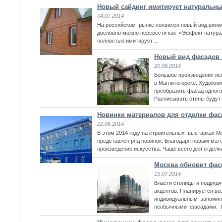
Новый сайдинг имитирует натуральны
04.07.2014
На российском рынке появился новый вид винилов
дословно можно перевести как «Эффект натура
полностью имитирует ...
Новый вид фасадов 
20.06.2014
Большое произведения иск
в Магнитогорске. Художни
преобразить фасад одного
Расписывать стены будут л
Новинки материалов для отделки фас
22.06.2014
В этом 2014 году на строительных выставках Mos
представлен ряд новинок. Благодаря новым мат
произведение искусства. Чаще всего для отделки
Москва обновит фа
15.07.2014
Власти столицы и подрядчи
акцентов. Планируется во
индивидуальным запомина
необычными фасадами. Пр