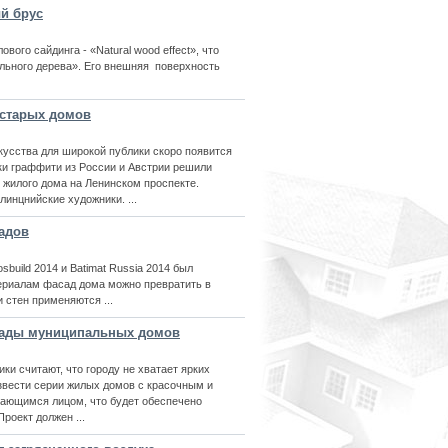
й брус
ого сайдинга - «Natural wood effect», что
льного дерева». Его внешняя поверхность
старых домов
усства для широкой публики скоро появится
ки граффити из России и Австрии решили
 жилого дома на Ленинском проспекте.
инцнийские художники. ...
адов
build 2014 и Batimat Russia 2014 был
ериалам фасад дома можно превратить в
 стен применяются ...
сады муниципальных домов
ки считают, что городу не хватает ярких
звести серии жилых домов с красочным и
ющимся лицом, что будет обеспечено
оект должен ...